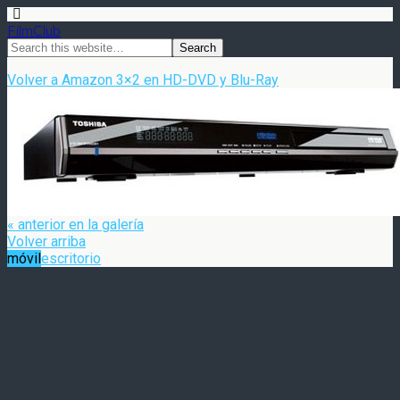
FilmClub
Volver a Amazon 3×2 en HD-DVD y Blu-Ray
« anterior en la galería
Volver arriba
móvil
escritorio