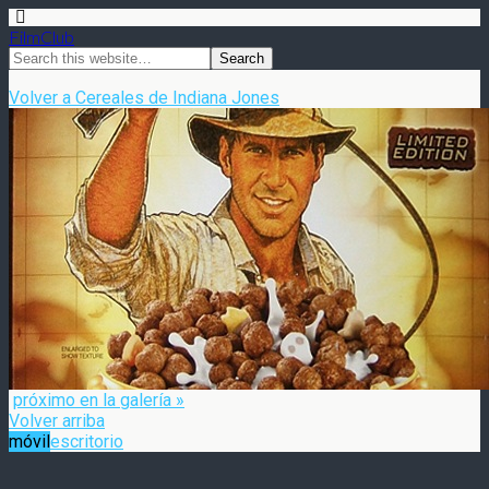
FilmClub
Volver a Cereales de Indiana Jones
próximo en la galería »
Volver arriba
móvil
escritorio