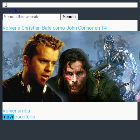
FilmClub
Volver a Christian Bale como John Connor en T4
Volver arriba
móvil
escritorio