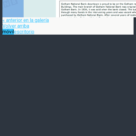
« anterior en la galería
Volver arriba
móvil
escritorio