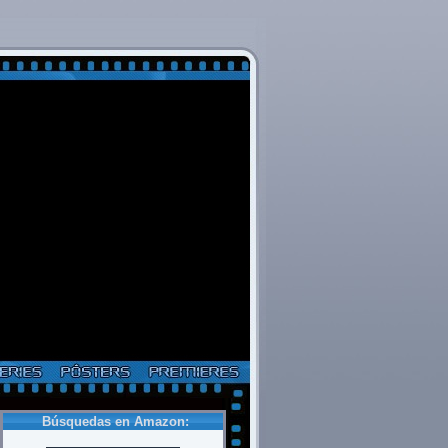
Búsquedas en Amazon: