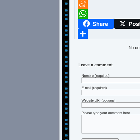
Twitter
Meneame
Share
Pos
WhatsApp
Compartir
No co
Leave a comment
Nombre
(required)
E-mail
(required)
Website URI (optional)
Please type your comment here