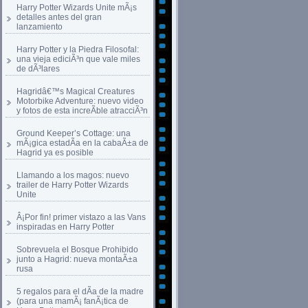
Harry Potter Wizards Unite mÃ¡s
detalles antes del gran
lanzamiento
Harry Potter y la Piedra Filosofal:
una vieja ediciÃ³n que vale miles
de dÃ³lares
Hagridâ€™s Magical Creatures
Motorbike Adventure: nuevo video
y fotos de esta increÃ­ble atracciÃ³n
Ground Keeper’s Cottage: una
mÃ¡gica estadÃ­a en la cabaÃ±a de
Hagrid ya es posible
Llamando a los magos: nuevo
trailer de Harry Potter Wizards
Unite
Â¡Por fin! primer vistazo a las Vans
inspiradas en Harry Potter
Sobrevuela el Bosque Prohibido
junto a Hagrid: nueva montaÃ±a
rusa
5 regalos para el dÃ­a de la madre
(para una mamÃ¡ fanÃ¡tica de