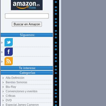
Síguenos:
Te interesa:
Categorías
Alta Definición
Bandas Sonoras
Blu-Ray
Convenciones y eventos
Críticas
DVD
Especial James Cameron