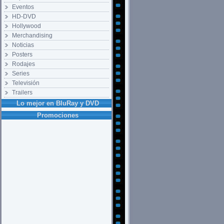
Eventos
HD-DVD
Hollywood
Merchandising
Noticias
Posters
Rodajes
Series
Televisión
Trailers
Lo mejor en BluRay y DVD
Promociones