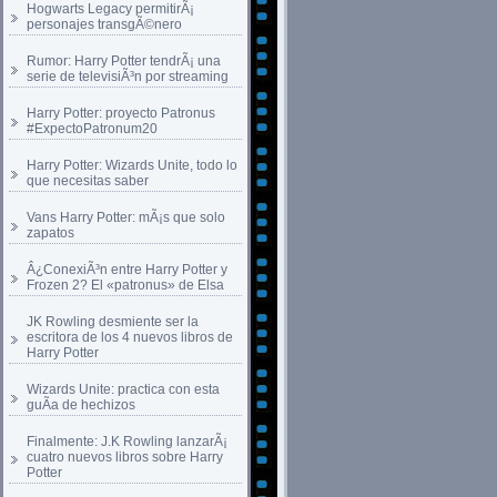
Hogwarts Legacy permitirÃ¡
personajes transgÃ©nero
Rumor: Harry Potter tendrÃ¡ una
serie de televisiÃ³n por streaming
Harry Potter: proyecto Patronus
#ExpectoPatronum20
Harry Potter: Wizards Unite, todo lo
que necesitas saber
Vans Harry Potter: mÃ¡s que solo
zapatos
Â¿ConexiÃ³n entre Harry Potter y
Frozen 2? El «patronus» de Elsa
JK Rowling desmiente ser la
escritora de los 4 nuevos libros de
Harry Potter
Wizards Unite: practica con esta
guÃ­a de hechizos
Finalmente: J.K Rowling lanzarÃ¡
cuatro nuevos libros sobre Harry
Potter