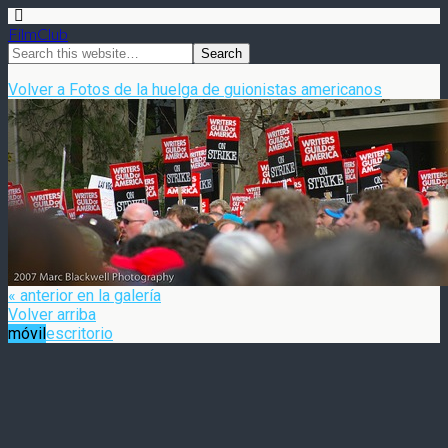
FilmClub
Volver a Fotos de la huelga de guionistas americanos
« anterior en la galería
Volver arriba
móvil
escritorio