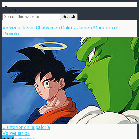
FilmClub
Volver a Justin Chatwin es Goku y James Marsters es
Piccolo
« anterior en la galería
Volver arriba