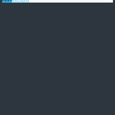
móvil
escritorio