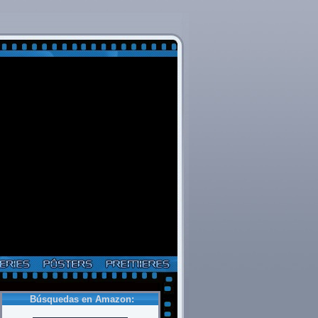
Búsquedas en Amazon: