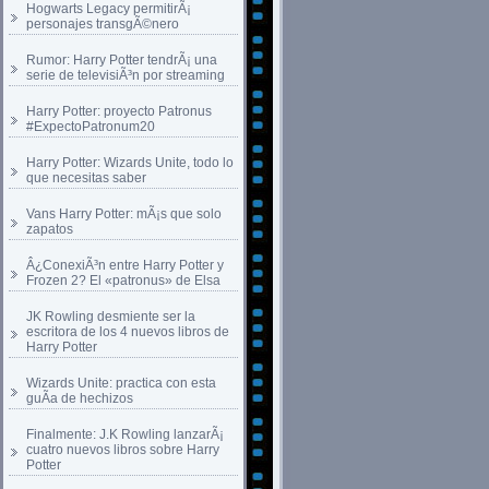
Hogwarts Legacy permitirÃ¡
personajes transgÃ©nero
Rumor: Harry Potter tendrÃ¡ una
serie de televisiÃ³n por streaming
Harry Potter: proyecto Patronus
#ExpectoPatronum20
Harry Potter: Wizards Unite, todo lo
que necesitas saber
Vans Harry Potter: mÃ¡s que solo
zapatos
Â¿ConexiÃ³n entre Harry Potter y
Frozen 2? El «patronus» de Elsa
JK Rowling desmiente ser la
escritora de los 4 nuevos libros de
Harry Potter
Wizards Unite: practica con esta
guÃ­a de hechizos
Finalmente: J.K Rowling lanzarÃ¡
cuatro nuevos libros sobre Harry
Potter