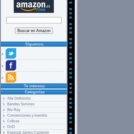
Síguenos:
Te interesa:
Categorías
Alta Definición
Bandas Sonoras
Blu-Ray
Convenciones y eventos
Críticas
DVD
Especial James Cameron