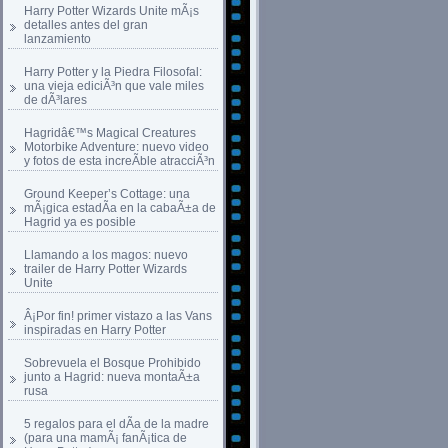
Harry Potter Wizards Unite mÃ¡s
detalles antes del gran
lanzamiento
Harry Potter y la Piedra Filosofal:
una vieja ediciÃ³n que vale miles
de dÃ³lares
Hagridâ€™s Magical Creatures
Motorbike Adventure: nuevo video
y fotos de esta increÃ­ble atracciÃ³n
Ground Keeper’s Cottage: una
mÃ¡gica estadÃ­a en la cabaÃ±a de
Hagrid ya es posible
Llamando a los magos: nuevo
trailer de Harry Potter Wizards
Unite
Â¡Por fin! primer vistazo a las Vans
inspiradas en Harry Potter
Sobrevuela el Bosque Prohibido
junto a Hagrid: nueva montaÃ±a
rusa
5 regalos para el dÃ­a de la madre
(para una mamÃ¡ fanÃ¡tica de