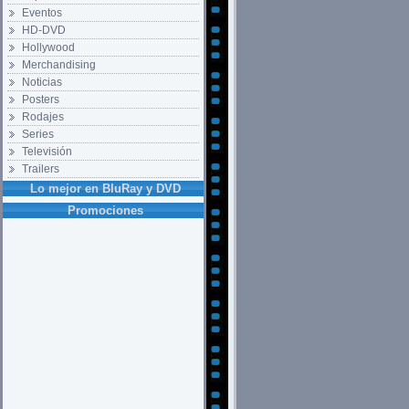
Eventos
HD-DVD
Hollywood
Merchandising
Noticias
Posters
Rodajes
Series
Televisión
Trailers
Lo mejor en BluRay y DVD
Promociones