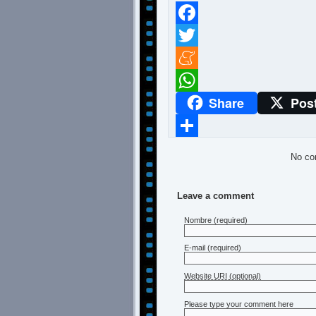
Facebook
Twitter
Meneame
Share
Pos
WhatsApp
Compartir
No co
Leave a comment
Nombre
(required)
E-mail
(required)
Website URI (optional)
Please type your comment here