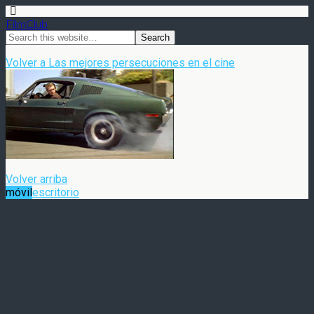
FilmClub
Volver a Las mejores persecuciones en el cine
Volver arriba
móvil
escritorio