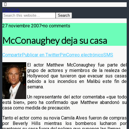
FilmClub
27 noviembre 2007•no comments
McConaughey deja su casa
Compartir
Publicar en Twitter
Pin
Correo electrónico
SMS
El actor Matthew McConaughey fue parte del
grupo de actores y miembros de la realeza de
Hollywood que tuvieron que evacuar sus casas
debido a los incendios en Malibú este fin de
semana.
Un representante del actor comentaba «que todo
está bien», pero ha confirmado que Matthew abandonó su
casa como medida de precaución.
Tanto el actor como su novia Camila Alves fueron de compras
por Beverly Hills mientras los bomberos lucharon por
mantener su casa fuera del peligro que suponen las llamas.