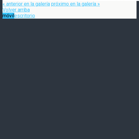
« anterior en la galería
próximo en la galería »
Volver arriba
móvil
escritorio