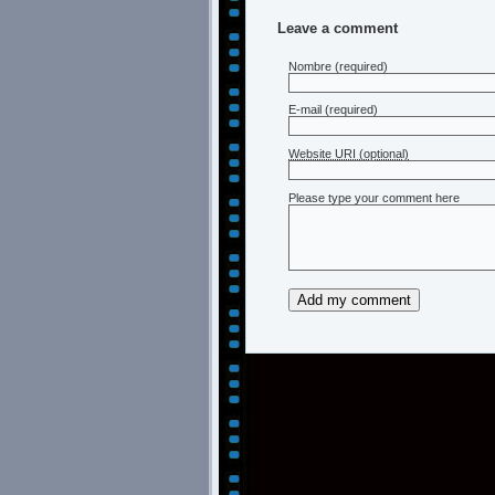
Leave a comment
Nombre
(required)
E-mail
(required)
Website URI (optional)
Please type your comment here