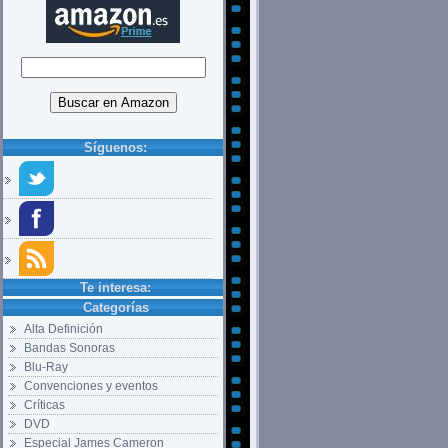
Síguenos:
Te interesa:
Categorías
Alta Definición
Bandas Sonoras
Blu-Ray
Convenciones y eventos
Críticas
DVD
Especial James Cameron