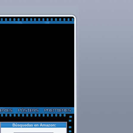
Búsquedas en Amazon: