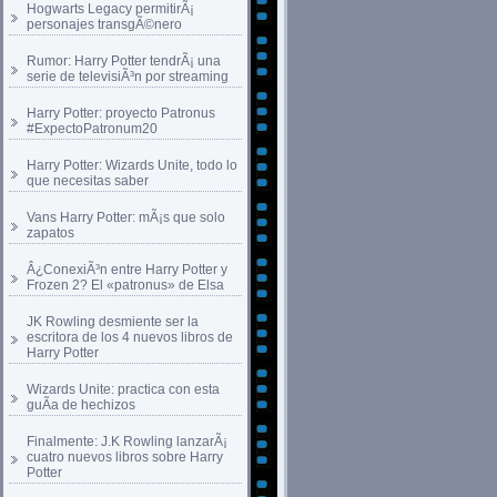
Hogwarts Legacy permitirÃ¡
personajes transgÃ©nero
Rumor: Harry Potter tendrÃ¡ una
serie de televisiÃ³n por streaming
Harry Potter: proyecto Patronus
#ExpectoPatronum20
Harry Potter: Wizards Unite, todo lo
que necesitas saber
Vans Harry Potter: mÃ¡s que solo
zapatos
Â¿ConexiÃ³n entre Harry Potter y
Frozen 2? El «patronus» de Elsa
JK Rowling desmiente ser la
escritora de los 4 nuevos libros de
Harry Potter
Wizards Unite: practica con esta
guÃ­a de hechizos
Finalmente: J.K Rowling lanzarÃ¡
cuatro nuevos libros sobre Harry
Potter