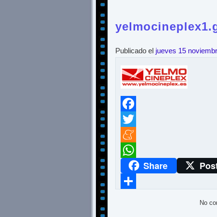
yelmocineplex1.g
Publicado el
jueves 15 noviemb
Facebook
Twitter
Meneame
Share
Pos
WhatsApp
Compartir
No co