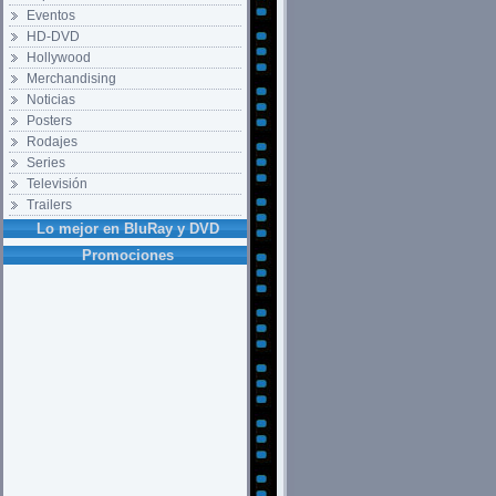
Eventos
HD-DVD
Hollywood
Merchandising
Noticias
Posters
Rodajes
Series
Televisión
Trailers
Lo mejor en BluRay y DVD
Promociones