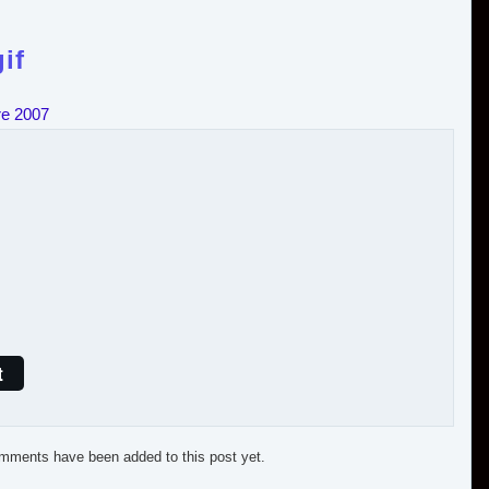
if
re 2007
t
mments have been added to this post yet.