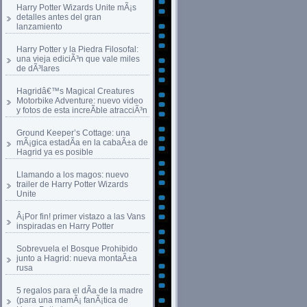
Harry Potter Wizards Unite mÃ¡s
detalles antes del gran
lanzamiento
Harry Potter y la Piedra Filosofal:
una vieja ediciÃ³n que vale miles
de dÃ³lares
Hagridâ€™s Magical Creatures
Motorbike Adventure: nuevo video
y fotos de esta increÃ­ble atracciÃ³n
Ground Keeper’s Cottage: una
mÃ¡gica estadÃ­a en la cabaÃ±a de
Hagrid ya es posible
Llamando a los magos: nuevo
trailer de Harry Potter Wizards
Unite
Â¡Por fin! primer vistazo a las Vans
inspiradas en Harry Potter
Sobrevuela el Bosque Prohibido
junto a Hagrid: nueva montaÃ±a
rusa
5 regalos para el dÃ­a de la madre
(para una mamÃ¡ fanÃ¡tica de