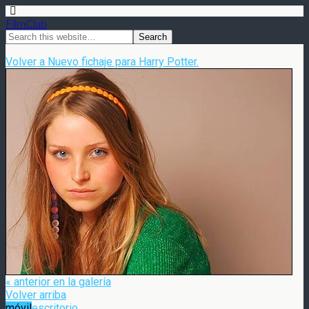
FilmClub
Volver a Nuevo fichaje para Harry Potter.
« anterior en la galería
Volver arriba
móvil
escritorio