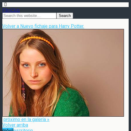
FilmClub
Volver a Nuevo fichaje para Harry Potter.
próximo en la galería »
Volver arriba
móvil
escritorio