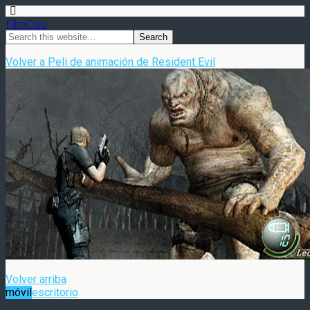
FilmClub
Volver a Peli de animación de Resident Evil
Volver arriba
móvil
escritorio