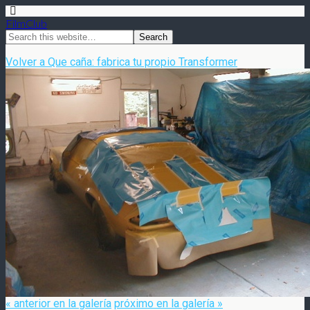
FilmClub
Volver a Que caña: fabrica tu propio Transformer
« anterior en la galería
próximo en la galería »