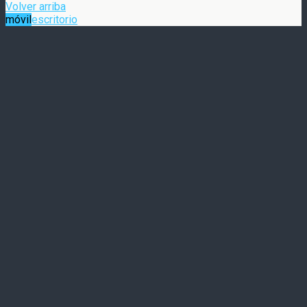
Volver arriba
móvil
escritorio