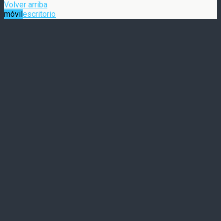
Volver arriba
móvil
escritorio