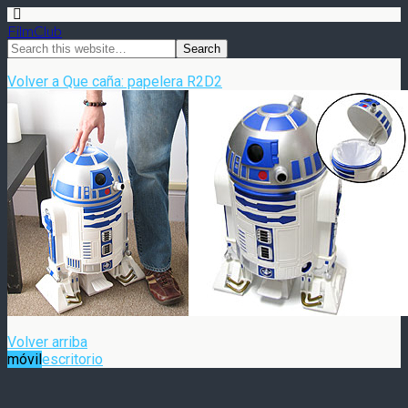
FilmClub
Volver a Que caña: papelera R2D2
Volver arriba
móvil
escritorio