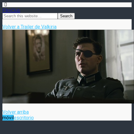
FilmClub
Volver a Trailer de Valkiria
Volver arriba
móvil
escritorio