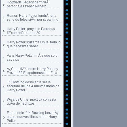
Hogwarts Legacy permitirÃ¡
personajes transgÃ©nero
Rumor: Harry Potter tendrÃ¡ una
serie de televisiÃ³n por streaming
Harry Potter: proyecto Patronus
#ExpectoPatronum20
Harry Potter: Wizards Unite, todo lo
que necesitas saber
Vans Harry Potter: mÃ¡s que solo
zapatos
Â¿ConexiÃ³n entre Harry Potter y
Frozen 2? El «patronus» de Elsa
JK Rowling desmiente ser la
escritora de los 4 nuevos libros de
Harry Potter
Wizards Unite: practica con esta
guÃ­a de hechizos
Finalmente: J.K Rowling lanzarÃ¡
cuatro nuevos libros sobre Harry
Potter