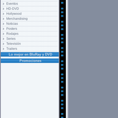
Eventos
HD-DVD
Hollywood
Merchandising
Noticias
Posters
Rodajes
Series
Televisión
Trailers
Lo mejor en BluRay y DVD
Promociones