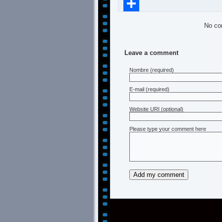
Compartir
No co
Leave a comment
Nombre
(required)
E-mail
(required)
Website URI (optional)
Please type your comment here