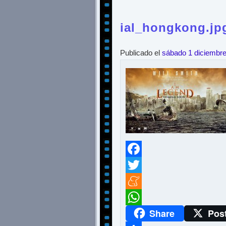
ial_hongkong.jp
Publicado el
sábado 1 diciembr
Facebook
Twitter
Meneame
Share
Pos
WhatsApp