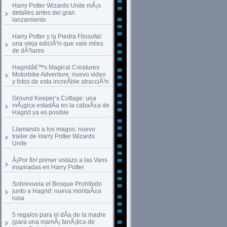
Harry Potter Wizards Unite mÃ¡s
detalles antes del gran
lanzamiento
Harry Potter y la Piedra Filosofal:
una vieja ediciÃ³n que vale miles
de dÃ³lares
Hagridâ€™s Magical Creatures
Motorbike Adventure: nuevo video
y fotos de esta increÃ­ble atracciÃ³n
Ground Keeper’s Cottage: una
mÃ¡gica estadÃ­a en la cabaÃ±a de
Hagrid ya es posible
Llamando a los magos: nuevo
trailer de Harry Potter Wizards
Unite
Â¡Por fin! primer vistazo a las Vans
inspiradas en Harry Potter
Sobrevuela el Bosque Prohibido
junto a Hagrid: nueva montaÃ±a
rusa
5 regalos para el dÃ­a de la madre
(para una mamÃ¡ fanÃ¡tica de