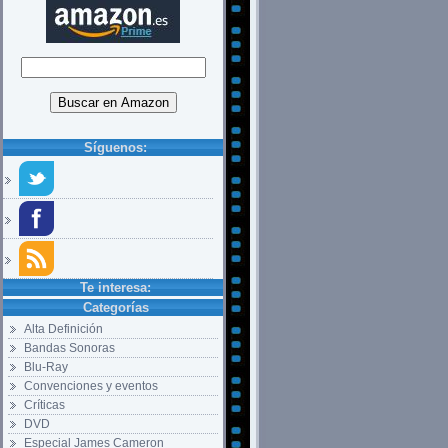
Síguenos:
Te interesa:
Categorías
Alta Definición
Bandas Sonoras
Blu-Ray
Convenciones y eventos
Críticas
DVD
Especial James Cameron