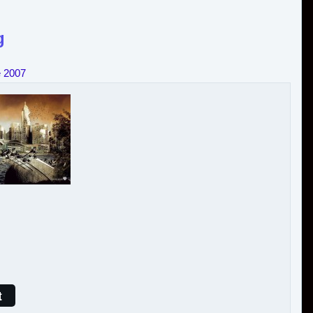
g
e 2007
t