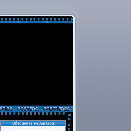
Búsquedas en Amazon: