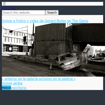
FilmClub
Volver a Fotos y video de Gerard Butler en The Game
« anterior en la galería
próximo en la galería »
Volver arriba
móvil
escritorio