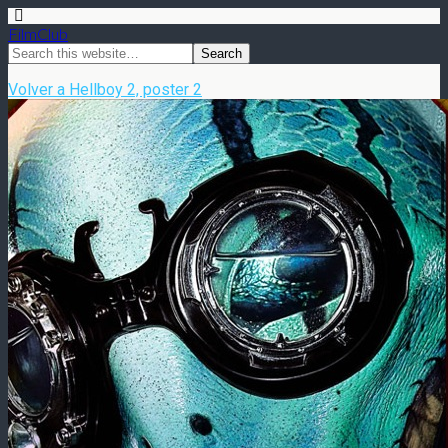
FilmClub
Volver a Hellboy 2, poster 2