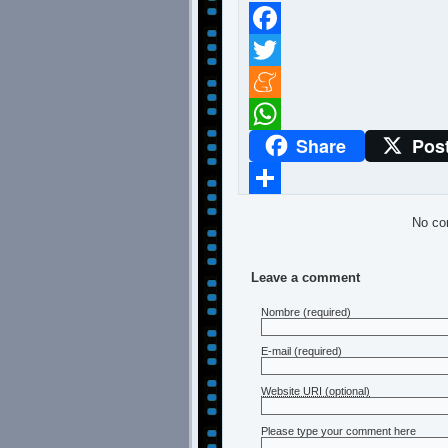
Facebook
Twitter
Meneame
Share
Pos
WhatsApp
Compartir
No co
Leave a comment
Nombre
(required)
E-mail
(required)
Website URI (optional)
Please type your comment here