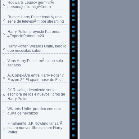
Hogwarts Legacy permitirÃ¡
personajes transgÃ©nero
Rumor: Harry Potter tendrÃ¡ una
serie de televisiÃ³n por streaming
Harry Potter: proyecto Patronus
#ExpectoPatronum20
Harry Potter: Wizards Unite, todo lo
que necesitas saber
Vans Harry Potter: mÃ¡s que solo
zapatos
Â¿ConexiÃ³n entre Harry Potter y
Frozen 2? El «patronus» de Elsa
JK Rowling desmiente ser la
escritora de los 4 nuevos libros de
Harry Potter
Wizards Unite: practica con esta
guÃ­a de hechizos
Finalmente: J.K Rowling lanzarÃ¡
cuatro nuevos libros sobre Harry
Potter