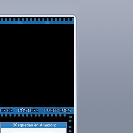
Búsquedas en Amazon: