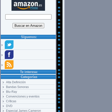
Síguenos:
Te interesa:
Categorías
Alta Definición
Bandas Sonoras
Blu-Ray
Convenciones y eventos
Críticas
DVD
Especial James Cameron