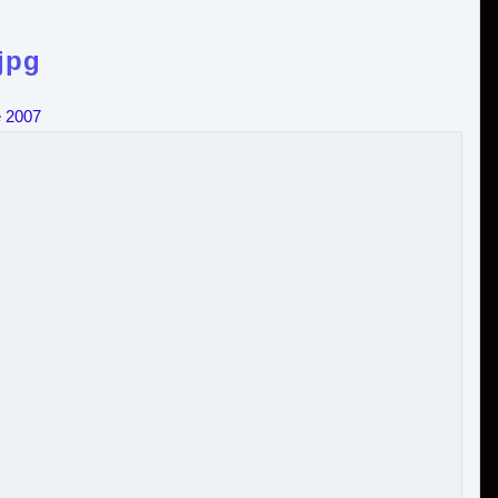
jpg
e 2007