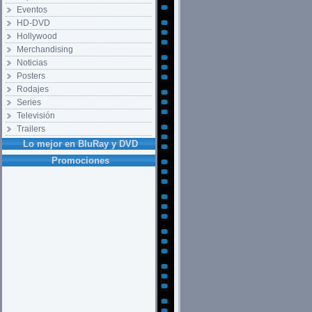
Eventos
HD-DVD
Hollywood
Merchandising
Noticias
Posters
Rodajes
Series
Televisión
Trailers
Lo mejor en BluRay y DVD
Promociones