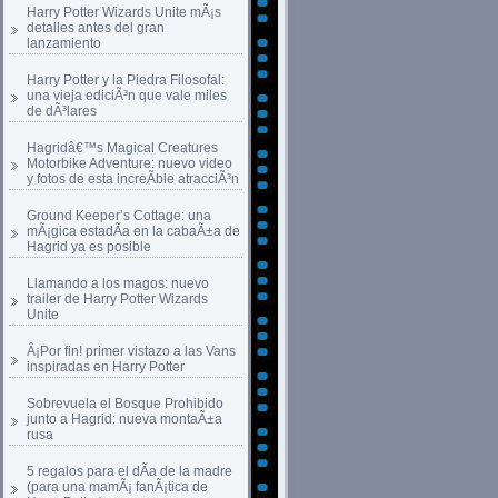
Harry Potter Wizards Unite mÃ¡s
detalles antes del gran
lanzamiento
Harry Potter y la Piedra Filosofal:
una vieja ediciÃ³n que vale miles
de dÃ³lares
Hagridâ€™s Magical Creatures
Motorbike Adventure: nuevo video
y fotos de esta increÃ­ble atracciÃ³n
Ground Keeper’s Cottage: una
mÃ¡gica estadÃ­a en la cabaÃ±a de
Hagrid ya es posible
Llamando a los magos: nuevo
trailer de Harry Potter Wizards
Unite
Â¡Por fin! primer vistazo a las Vans
inspiradas en Harry Potter
Sobrevuela el Bosque Prohibido
junto a Hagrid: nueva montaÃ±a
rusa
5 regalos para el dÃ­a de la madre
(para una mamÃ¡ fanÃ¡tica de