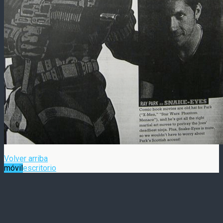
Volver arriba
móvil
escritorio