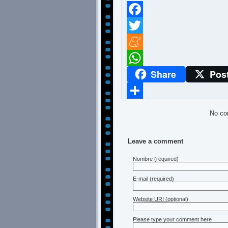
Facebook
Twitter
Meneame
Share
Pos
WhatsApp
Compartir
No co
Leave a comment
Nombre
(required)
E-mail
(required)
Website URI (optional)
Please type your comment here