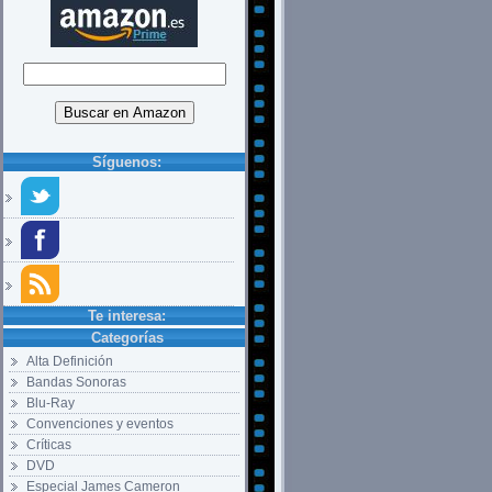
Síguenos:
Te interesa:
Categorías
Alta Definición
Bandas Sonoras
Blu-Ray
Convenciones y eventos
Críticas
DVD
Especial James Cameron