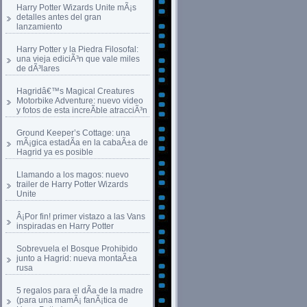
Harry Potter Wizards Unite mÃ¡s
detalles antes del gran
lanzamiento
Harry Potter y la Piedra Filosofal:
una vieja ediciÃ³n que vale miles
de dÃ³lares
Hagridâ€™s Magical Creatures
Motorbike Adventure: nuevo video
y fotos de esta increÃ­ble atracciÃ³n
Ground Keeper’s Cottage: una
mÃ¡gica estadÃ­a en la cabaÃ±a de
Hagrid ya es posible
Llamando a los magos: nuevo
trailer de Harry Potter Wizards
Unite
Â¡Por fin! primer vistazo a las Vans
inspiradas en Harry Potter
Sobrevuela el Bosque Prohibido
junto a Hagrid: nueva montaÃ±a
rusa
5 regalos para el dÃ­a de la madre
(para una mamÃ¡ fanÃ¡tica de