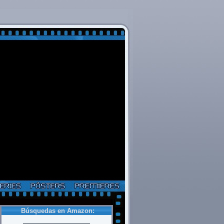
Búsquedas en Amazon: