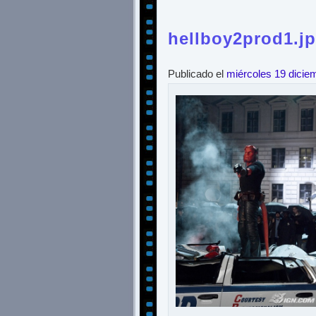
hellboy2prod1.j
Publicado el
miércoles 19 dicie