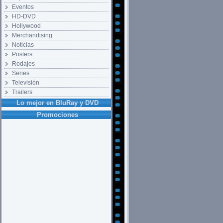
Eventos
HD-DVD
Hollywood
Merchandising
Noticias
Posters
Rodajes
Series
Televisión
Trailers
Lo mejor en BluRay y DVD
Promociones