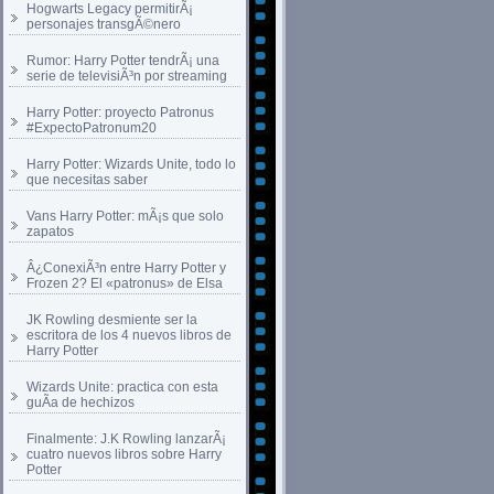
Hogwarts Legacy permitirÃ¡
personajes transgÃ©nero
Rumor: Harry Potter tendrÃ¡ una
serie de televisiÃ³n por streaming
Harry Potter: proyecto Patronus
#ExpectoPatronum20
Harry Potter: Wizards Unite, todo lo
que necesitas saber
Vans Harry Potter: mÃ¡s que solo
zapatos
Â¿ConexiÃ³n entre Harry Potter y
Frozen 2? El «patronus» de Elsa
JK Rowling desmiente ser la
escritora de los 4 nuevos libros de
Harry Potter
Wizards Unite: practica con esta
guÃ­a de hechizos
Finalmente: J.K Rowling lanzarÃ¡
cuatro nuevos libros sobre Harry
Potter