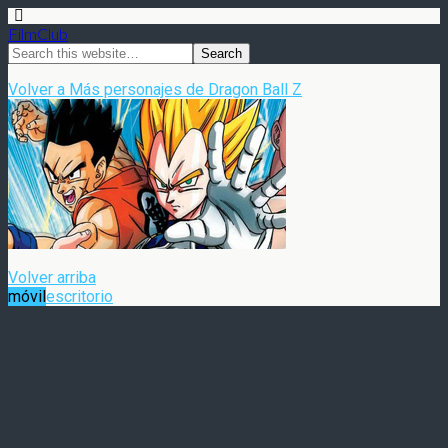
FilmClub
Volver a Más personajes de Dragon Ball Z
Volver arriba
móvil
escritorio