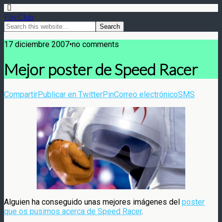
FilmClub
17 diciembre 2007•no comments
Mejor poster de Speed Racer
Compartir
Publicar en Twitter
Pin
Correo electrónico
SMS
Alguien ha conseguido unas mejores imágenes del
poster
que os pusimos acerca de Speed Racer
.