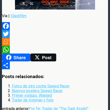
Via |
Slashfilm
Facebook
Twitter
Meneame
Share
Post
WhatsApp
Compartir
Posts relacionados:
Fotos de otro coche Speed Racer
Nuevos posters Speed Racer
Primer vistazo: Wanted
Trailer de Ironman y foto
entrada anterior
Por fín: Trailer de "The Dark Knight".