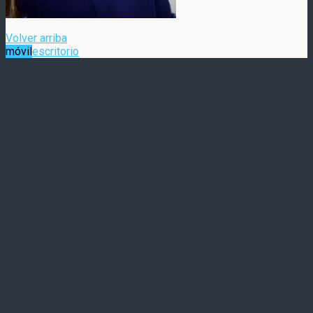
Volver arriba
móvil
escritorio