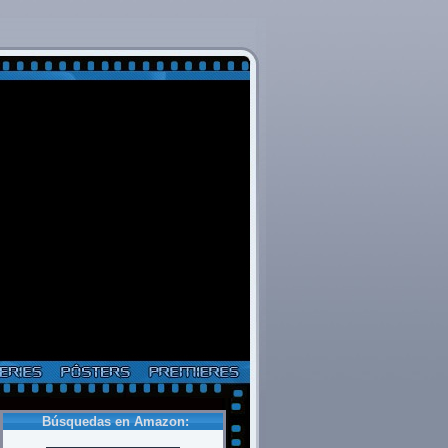
Búsquedas en Amazon: