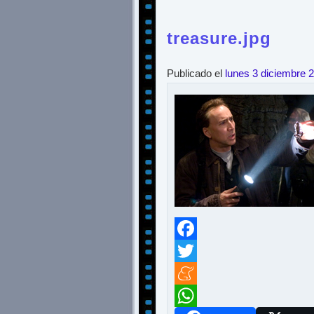
treasure.jpg
Publicado el
lunes 3 diciembre 
Facebook
Twitter
Meneame