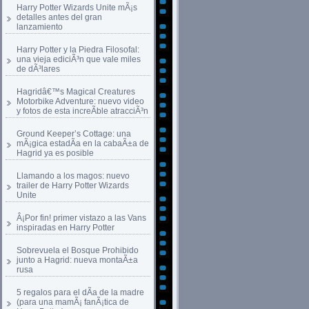
Harry Potter Wizards Unite mÃ¡s
detalles antes del gran
lanzamiento
Harry Potter y la Piedra Filosofal:
una vieja ediciÃ³n que vale miles
de dÃ³lares
Hagridâ€™s Magical Creatures
Motorbike Adventure: nuevo video
y fotos de esta increÃ­ble atracciÃ³n
Ground Keeper’s Cottage: una
mÃ¡gica estadÃ­a en la cabaÃ±a de
Hagrid ya es posible
Llamando a los magos: nuevo
trailer de Harry Potter Wizards
Unite
Â¡Por fin! primer vistazo a las Vans
inspiradas en Harry Potter
Sobrevuela el Bosque Prohibido
junto a Hagrid: nueva montaÃ±a
rusa
5 regalos para el dÃ­a de la madre
(para una mamÃ¡ fanÃ¡tica de