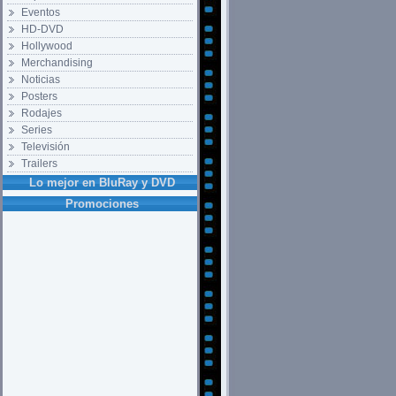
Eventos
HD-DVD
Hollywood
Merchandising
Noticias
Posters
Rodajes
Series
Televisión
Trailers
Lo mejor en BluRay y DVD
Promociones