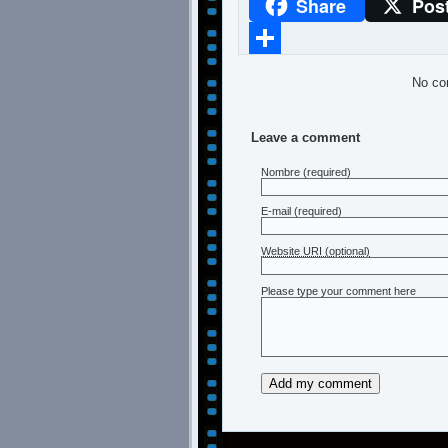
Share
Pos
WhatsApp
Compartir
No co
Leave a comment
Nombre
(required)
E-mail
(required)
Website URI (optional)
Please type your comment here