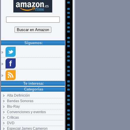
Síguenos:
Te interesa:
Categorías
Alta Definición
Bandas Sonoras
Blu-Ray
Convenciones y eventos
Críticas
DVD
Especial James Cameron