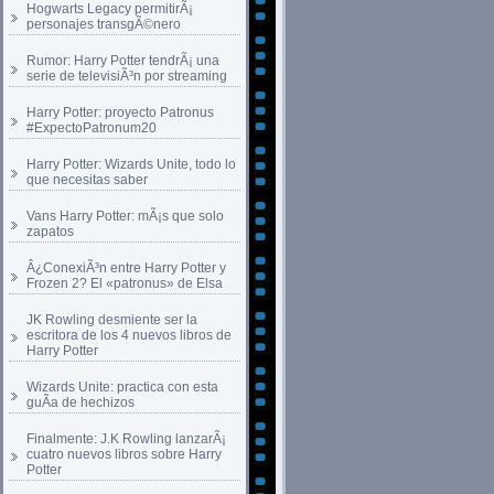
Hogwarts Legacy permitirÃ¡
personajes transgÃ©nero
Rumor: Harry Potter tendrÃ¡ una
serie de televisiÃ³n por streaming
Harry Potter: proyecto Patronus
#ExpectoPatronum20
Harry Potter: Wizards Unite, todo lo
que necesitas saber
Vans Harry Potter: mÃ¡s que solo
zapatos
Â¿ConexiÃ³n entre Harry Potter y
Frozen 2? El «patronus» de Elsa
JK Rowling desmiente ser la
escritora de los 4 nuevos libros de
Harry Potter
Wizards Unite: practica con esta
guÃ­a de hechizos
Finalmente: J.K Rowling lanzarÃ¡
cuatro nuevos libros sobre Harry
Potter