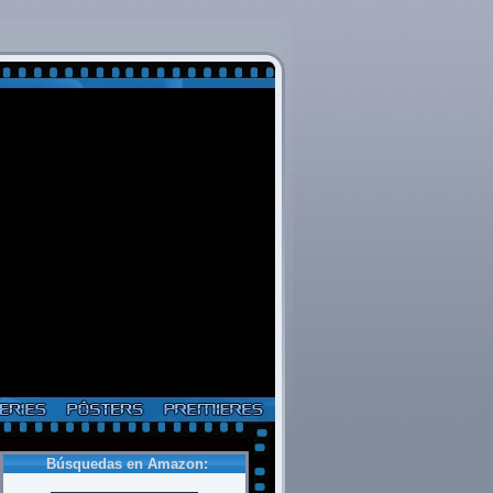
Búsquedas en Amazon: