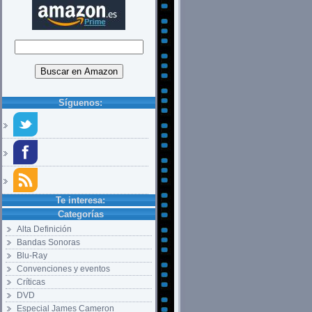
Síguenos:
Te interesa:
Categorías
Alta Definición
Bandas Sonoras
Blu-Ray
Convenciones y eventos
Críticas
DVD
Especial James Cameron