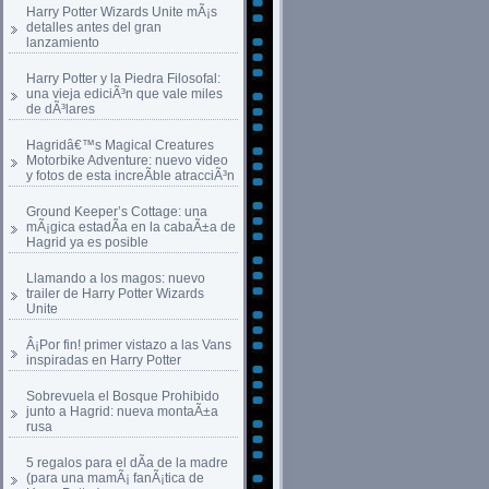
Harry Potter Wizards Unite mÃ¡s
detalles antes del gran
lanzamiento
Harry Potter y la Piedra Filosofal:
una vieja ediciÃ³n que vale miles
de dÃ³lares
Hagridâ€™s Magical Creatures
Motorbike Adventure: nuevo video
y fotos de esta increÃ­ble atracciÃ³n
Ground Keeper’s Cottage: una
mÃ¡gica estadÃ­a en la cabaÃ±a de
Hagrid ya es posible
Llamando a los magos: nuevo
trailer de Harry Potter Wizards
Unite
Â¡Por fin! primer vistazo a las Vans
inspiradas en Harry Potter
Sobrevuela el Bosque Prohibido
junto a Hagrid: nueva montaÃ±a
rusa
5 regalos para el dÃ­a de la madre
(para una mamÃ¡ fanÃ¡tica de