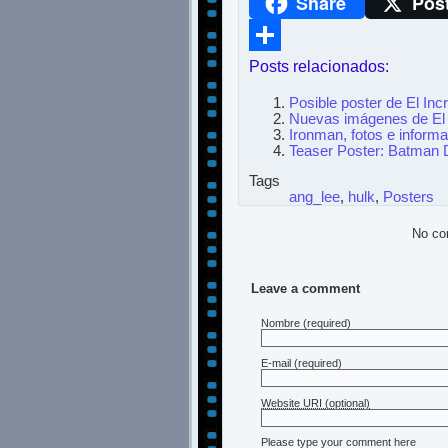
Share
Pos
WhatsApp
Posts relacionados:
Compartir
Posible poster de El Inc
Nuevas imágenes de El 
Ironman, fotos e inform
Teaser Poster: Batman 
Tags
ang_lee
,
hulk
,
Posters
No co
Leave a comment
Nombre
(required)
E-mail
(required)
Website URI (optional)
Please type your comment here