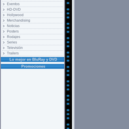
Eventos
HD-DVD
Hollywood
Merchandising
Noticias
Posters
Rodajes
Series
Televisión
Trailers
Lo mejor en BluRay y DVD
Promociones