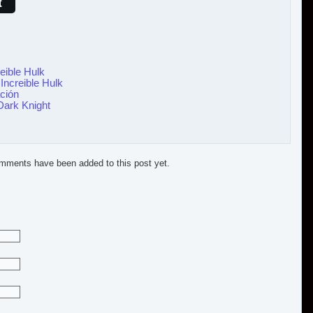
t
reible Hulk
Increible Hulk
ación
Dark Knight
mments have been added to this post yet.