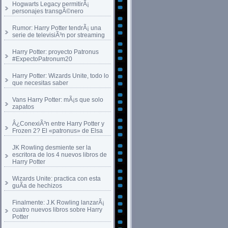
Hogwarts Legacy permitirÃ¡
personajes transgÃ©nero
Rumor: Harry Potter tendrÃ¡ una
serie de televisiÃ³n por streaming
Harry Potter: proyecto Patronus
#ExpectoPatronum20
Harry Potter: Wizards Unite, todo lo
que necesitas saber
Vans Harry Potter: mÃ¡s que solo
zapatos
Â¿ConexiÃ³n entre Harry Potter y
Frozen 2? El «patronus» de Elsa
JK Rowling desmiente ser la
escritora de los 4 nuevos libros de
Harry Potter
Wizards Unite: practica con esta
guÃ­a de hechizos
Finalmente: J.K Rowling lanzarÃ¡
cuatro nuevos libros sobre Harry
Potter