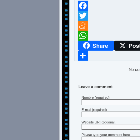
Facebook
Twitter
Meneame
Share
Pos
WhatsApp
Compartir
No co
Leave a comment
Nombre
(required)
E-mail
(required)
Website URI (optional)
Please type your comment here