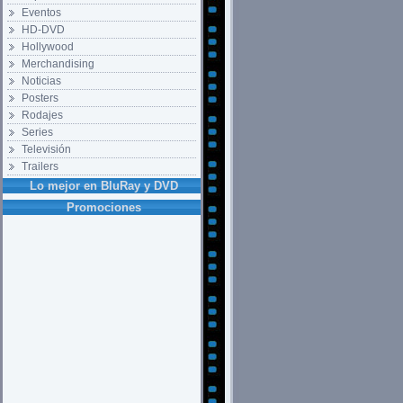
Eventos
HD-DVD
Hollywood
Merchandising
Noticias
Posters
Rodajes
Series
Televisión
Trailers
Lo mejor en BluRay y DVD
Promociones