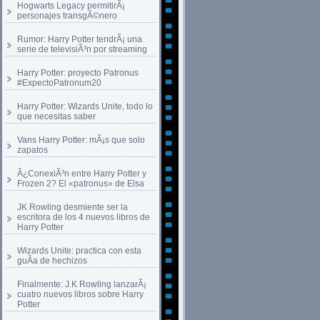
Hogwarts Legacy permitirÃ¡
personajes transgÃ©nero
Rumor: Harry Potter tendrÃ¡ una
serie de televisiÃ³n por streaming
Harry Potter: proyecto Patronus
#ExpectoPatronum20
Harry Potter: Wizards Unite, todo lo
que necesitas saber
Vans Harry Potter: mÃ¡s que solo
zapatos
Â¿ConexiÃ³n entre Harry Potter y
Frozen 2? El «patronus» de Elsa
JK Rowling desmiente ser la
escritora de los 4 nuevos libros de
Harry Potter
Wizards Unite: practica con esta
guÃ­a de hechizos
Finalmente: J.K Rowling lanzarÃ¡
cuatro nuevos libros sobre Harry
Potter