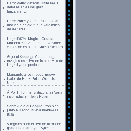
Harry Potter Wizards Unite mÃ¡s
detalles antes del gran
lanzamiento
Harry Potter y la Piedra Filosofal:
una vieja ediciÃ³n que vale miles
de dÃ³lares
Hagridâ€™s Magical Creatures
Motorbike Adventure: nuevo video
y fotos de esta increÃ­ble atracciÃ³n
Ground Keeper’s Cottage: una
mÃ¡gica estadÃ­a en la cabaÃ±a de
Hagrid ya es posible
Llamando a los magos: nuevo
trailer de Harry Potter Wizards
Unite
Â¡Por fin! primer vistazo a las Vans
inspiradas en Harry Potter
Sobrevuela el Bosque Prohibido
junto a Hagrid: nueva montaÃ±a
rusa
5 regalos para el dÃ­a de la madre
(para una mamÃ¡ fanÃ¡tica de