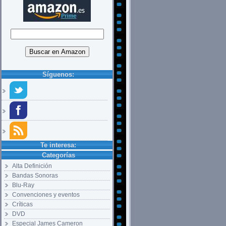
Síguenos:
Te interesa:
Categorías
Alta Definición
Bandas Sonoras
Blu-Ray
Convenciones y eventos
Críticas
DVD
Especial James Cameron