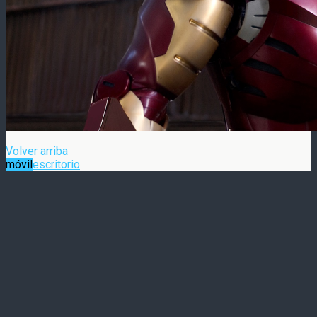
Volver arriba
móvil
escritorio