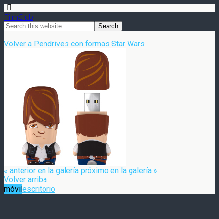
FilmClub
Volver a Pendrives con formas Star Wars
« anterior en la galería
próximo en la galería »
Volver arriba
móvil
escritorio