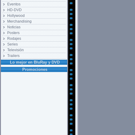
Eventos
HD-DVD
Hollywood
Merchandising
Noticias
Posters
Rodajes
Series
Televisión
Trailers
Lo mejor en BluRay y DVD
Promociones