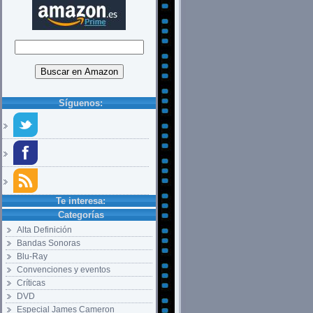
Síguenos:
Te interesa:
Categorías
Alta Definición
Bandas Sonoras
Blu-Ray
Convenciones y eventos
Críticas
DVD
Especial James Cameron