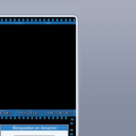
Búsquedas en Amazon: