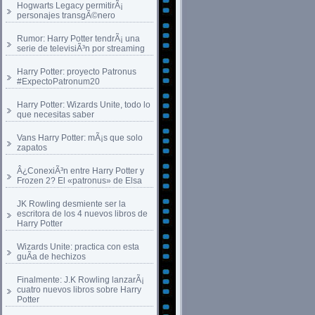
Hogwarts Legacy permitirÃ¡
personajes transgÃ©nero
Rumor: Harry Potter tendrÃ¡ una
serie de televisiÃ³n por streaming
Harry Potter: proyecto Patronus
#ExpectoPatronum20
Harry Potter: Wizards Unite, todo lo
que necesitas saber
Vans Harry Potter: mÃ¡s que solo
zapatos
Â¿ConexiÃ³n entre Harry Potter y
Frozen 2? El «patronus» de Elsa
JK Rowling desmiente ser la
escritora de los 4 nuevos libros de
Harry Potter
Wizards Unite: practica con esta
guÃ­a de hechizos
Finalmente: J.K Rowling lanzarÃ¡
cuatro nuevos libros sobre Harry
Potter