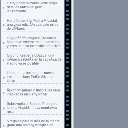
Harry Potter Wizards Unite mÃ¡s
detalles antes del gran
lanzamiento
Harry Potter y la Piedra Filosofal:
una vieja ediciÃ³n que vale miles
de dÃ³lares
Hagridâ€™s Magical Creatures
Motorbike Adventure: nuevo video
y fotos de esta increÃ­ble atracciÃ³n
Ground Keeper’s Cottage: una
mÃ¡gica estadÃ­a en la cabaÃ±a de
Hagrid ya es posible
Llamando a los magos: nuevo
trailer de Harry Potter Wizards
Unite
Â¡Por fin! primer vistazo a las Vans
inspiradas en Harry Potter
Sobrevuela el Bosque Prohibido
junto a Hagrid: nueva montaÃ±a
rusa
5 regalos para el dÃ­a de la madre
(para una mamÃ¡ fanÃ¡tica de