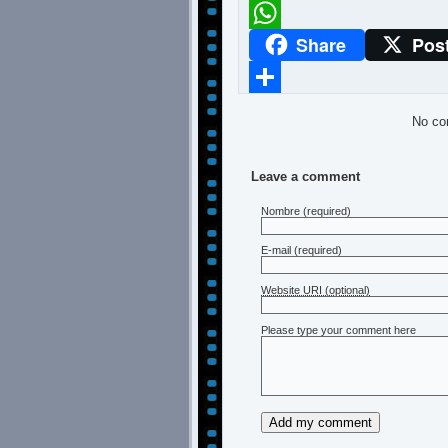
Meneame
Share
Pos
WhatsApp
Compartir
No co
Leave a comment
Nombre
(required)
E-mail
(required)
Website URI (optional)
Please type your comment here