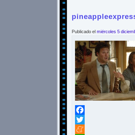
pineappleexpres
Publicado el
miércoles 5 diciem
Facebook
Twitter