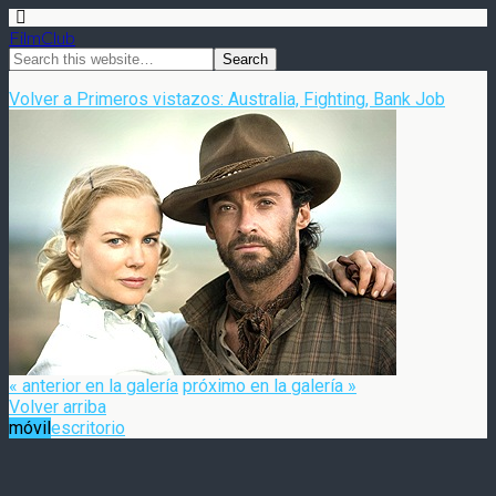
FilmClub
Volver a Primeros vistazos: Australia, Fighting, Bank Job
« anterior en la galería
próximo en la galería »
Volver arriba
móvil
escritorio