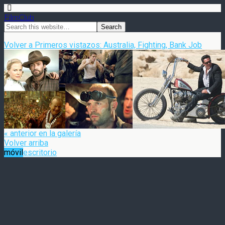
FilmClub
Volver a Primeros vistazos: Australia, Fighting, Bank Job
« anterior en la galería
Volver arriba
móvil
escritorio