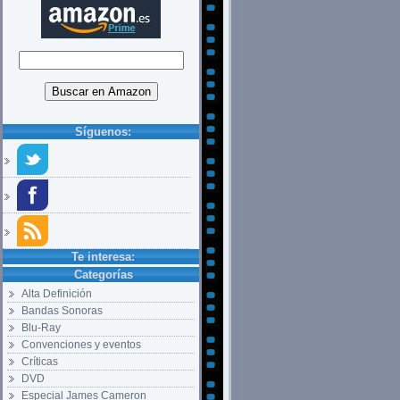
Síguenos:
Te interesa:
Categorías
Alta Definición
Bandas Sonoras
Blu-Ray
Convenciones y eventos
Críticas
DVD
Especial James Cameron