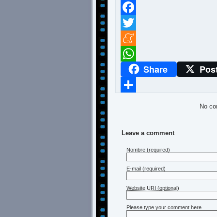
Facebook
Twitter
Meneame
Share
Pos
WhatsApp
Compartir
No co
Leave a comment
Nombre
(required)
E-mail
(required)
Website URI (optional)
Please type your comment here