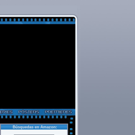
Búsquedas en Amazon: