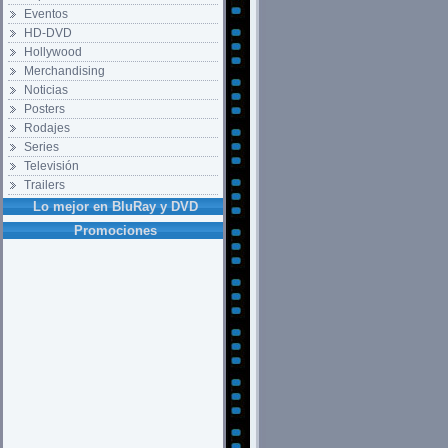
Eventos
HD-DVD
Hollywood
Merchandising
Noticias
Posters
Rodajes
Series
Televisión
Trailers
Lo mejor en BluRay y DVD
Promociones