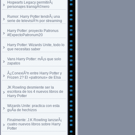
Hogwarts Legacy permitirÃ¡
personajes transgÃ©nero
Rumor: Harry Potter tendrÃ¡ una
serie de televisiÃ³n por streaming
Harry Potter: proyecto Patronus
#ExpectoPatronum20
Harry Potter: Wizards Unite, todo lo
que necesitas saber
Vans Harry Potter: mÃ¡s que solo
zapatos
Â¿ConexiÃ³n entre Harry Potter y
Frozen 2? El «patronus» de Elsa
JK Rowling desmiente ser la
escritora de los 4 nuevos libros de
Harry Potter
Wizards Unite: practica con esta
guÃ­a de hechizos
Finalmente: J.K Rowling lanzarÃ¡
cuatro nuevos libros sobre Harry
Potter