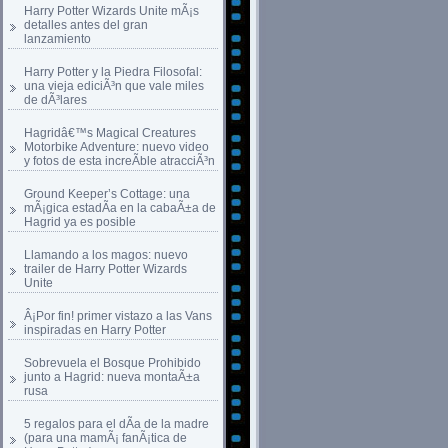
Harry Potter Wizards Unite mÃ¡s
detalles antes del gran
lanzamiento
Harry Potter y la Piedra Filosofal:
una vieja ediciÃ³n que vale miles
de dÃ³lares
Hagridâ€™s Magical Creatures
Motorbike Adventure: nuevo video
y fotos de esta increÃ­ble atracciÃ³n
Ground Keeper’s Cottage: una
mÃ¡gica estadÃ­a en la cabaÃ±a de
Hagrid ya es posible
Llamando a los magos: nuevo
trailer de Harry Potter Wizards
Unite
Â¡Por fin! primer vistazo a las Vans
inspiradas en Harry Potter
Sobrevuela el Bosque Prohibido
junto a Hagrid: nueva montaÃ±a
rusa
5 regalos para el dÃ­a de la madre
(para una mamÃ¡ fanÃ¡tica de