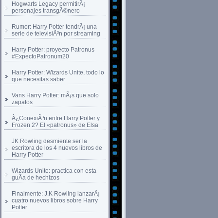
Hogwarts Legacy permitirÃ¡
personajes transgÃ©nero
Rumor: Harry Potter tendrÃ¡ una
serie de televisiÃ³n por streaming
Harry Potter: proyecto Patronus
#ExpectoPatronum20
Harry Potter: Wizards Unite, todo lo
que necesitas saber
Vans Harry Potter: mÃ¡s que solo
zapatos
Â¿ConexiÃ³n entre Harry Potter y
Frozen 2? El «patronus» de Elsa
JK Rowling desmiente ser la
escritora de los 4 nuevos libros de
Harry Potter
Wizards Unite: practica con esta
guÃ­a de hechizos
Finalmente: J.K Rowling lanzarÃ¡
cuatro nuevos libros sobre Harry
Potter