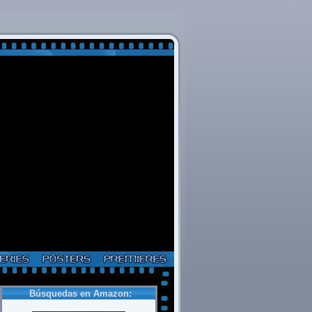
Búsquedas en Amazon: