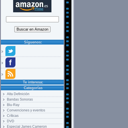
Síguenos:
Te interesa:
Categorías
Alta Definición
Bandas Sonoras
Blu-Ray
Convenciones y eventos
Críticas
DVD
Especial James Cameron