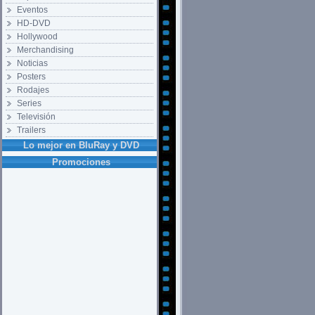
Eventos
HD-DVD
Hollywood
Merchandising
Noticias
Posters
Rodajes
Series
Televisión
Trailers
Lo mejor en BluRay y DVD
Promociones