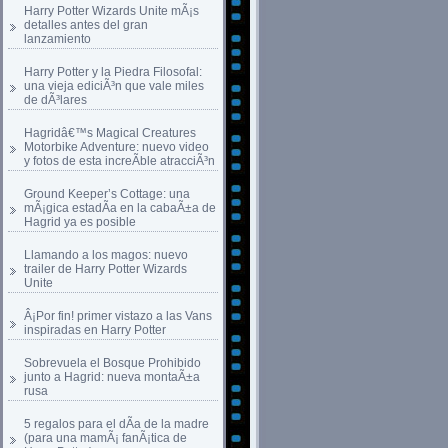
Harry Potter Wizards Unite mÃ¡s
detalles antes del gran
lanzamiento
Harry Potter y la Piedra Filosofal:
una vieja ediciÃ³n que vale miles
de dÃ³lares
Hagridâ€™s Magical Creatures
Motorbike Adventure: nuevo video
y fotos de esta increÃ­ble atracciÃ³n
Ground Keeper’s Cottage: una
mÃ¡gica estadÃ­a en la cabaÃ±a de
Hagrid ya es posible
Llamando a los magos: nuevo
trailer de Harry Potter Wizards
Unite
Â¡Por fin! primer vistazo a las Vans
inspiradas en Harry Potter
Sobrevuela el Bosque Prohibido
junto a Hagrid: nueva montaÃ±a
rusa
5 regalos para el dÃ­a de la madre
(para una mamÃ¡ fanÃ¡tica de