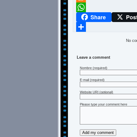
Meneame
Share
Pos
WhatsApp
Compartir
No co
Leave a comment
Nombre
(required)
E-mail
(required)
Website URI (optional)
Please type your comment here