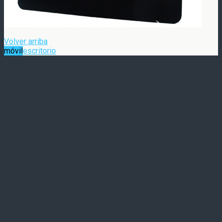
Volver arriba
móvil
escritorio