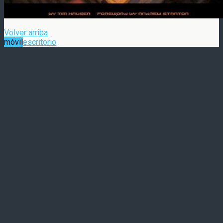
Volver arriba
móvil
escritorio