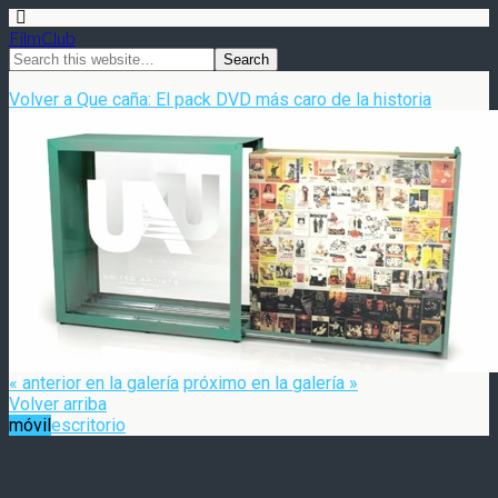
FilmClub
Volver a Que caña: El pack DVD más caro de la historia
« anterior en la galería
próximo en la galería »
Volver arriba
móvil
escritorio