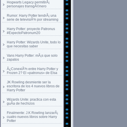
Hogwarts Legacy permitirÃ¡
personajes transgÃ©nero
Rumor: Harry Potter tendrÃ¡ una
serie de televisiÃ³n por streaming
Harry Potter: proyecto Patronus
#ExpectoPatronum20
Harry Potter: Wizards Unite, todo lo
que necesitas saber
Vans Harry Potter: mÃ¡s que solo
zapatos
Â¿ConexiÃ³n entre Harry Potter y
Frozen 2? El «patronus» de Elsa
JK Rowling desmiente ser la
escritora de los 4 nuevos libros de
Harry Potter
Wizards Unite: practica con esta
guÃ­a de hechizos
Finalmente: J.K Rowling lanzarÃ¡
cuatro nuevos libros sobre Harry
Potter