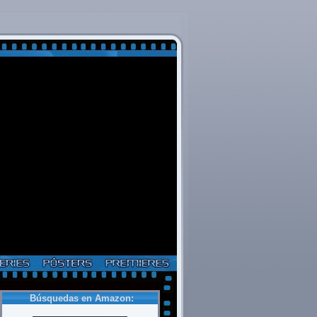
Búsquedas en Amazon: