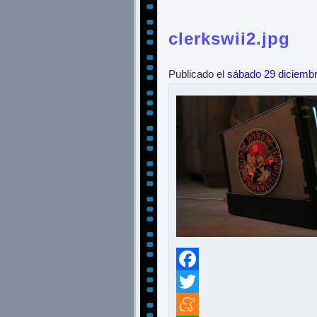
clerkswii2.jpg
Publicado el
sábado 29 diciemb
Facebook
Twitter