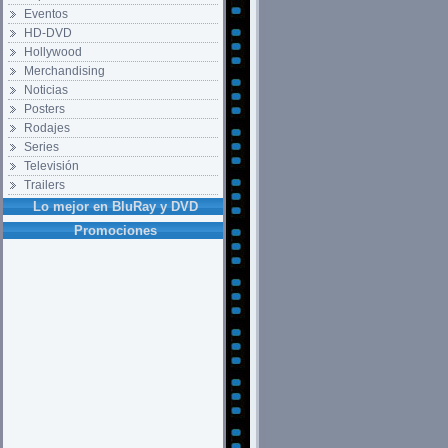
Eventos
HD-DVD
Hollywood
Merchandising
Noticias
Posters
Rodajes
Series
Televisión
Trailers
Lo mejor en BluRay y DVD
Promociones