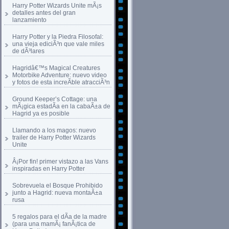
Harry Potter Wizards Unite mÃ¡s
detalles antes del gran
lanzamiento
Harry Potter y la Piedra Filosofal:
una vieja ediciÃ³n que vale miles
de dÃ³lares
Hagridâ€™s Magical Creatures
Motorbike Adventure: nuevo video
y fotos de esta increÃ­ble atracciÃ³n
Ground Keeper’s Cottage: una
mÃ¡gica estadÃ­a en la cabaÃ±a de
Hagrid ya es posible
Llamando a los magos: nuevo
trailer de Harry Potter Wizards
Unite
Â¡Por fin! primer vistazo a las Vans
inspiradas en Harry Potter
Sobrevuela el Bosque Prohibido
junto a Hagrid: nueva montaÃ±a
rusa
5 regalos para el dÃ­a de la madre
(para una mamÃ¡ fanÃ¡tica de