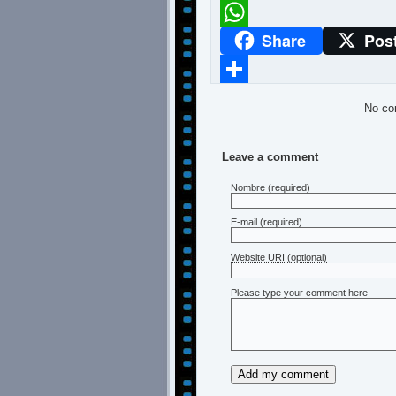
Meneame
Share
Pos
WhatsApp
Compartir
No co
Leave a comment
Nombre
(required)
E-mail
(required)
Website URI (optional)
Please type your comment here