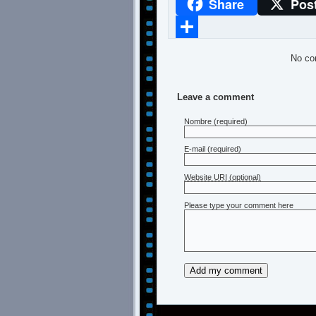
Share
Pos
WhatsApp
Compartir
No co
Leave a comment
Nombre
(required)
E-mail
(required)
Website URI (optional)
Please type your comment here