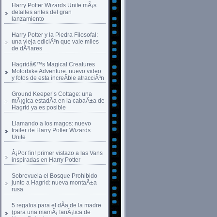
Harry Potter Wizards Unite mÃ¡s
detalles antes del gran
lanzamiento
Harry Potter y la Piedra Filosofal:
una vieja ediciÃ³n que vale miles
de dÃ³lares
Hagridâ€™s Magical Creatures
Motorbike Adventure: nuevo video
y fotos de esta increÃ­ble atracciÃ³n
Ground Keeper’s Cottage: una
mÃ¡gica estadÃ­a en la cabaÃ±a de
Hagrid ya es posible
Llamando a los magos: nuevo
trailer de Harry Potter Wizards
Unite
Â¡Por fin! primer vistazo a las Vans
inspiradas en Harry Potter
Sobrevuela el Bosque Prohibido
junto a Hagrid: nueva montaÃ±a
rusa
5 regalos para el dÃ­a de la madre
(para una mamÃ¡ fanÃ¡tica de