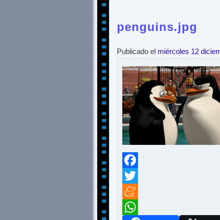
penguins.jpg
Publicado el
miércoles 12 dicie
Facebook
Twitter
Meneame