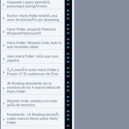
Hogwarts Legacy permitirÃ¡
personajes transgÃ©nero
Rumor: Harry Potter tendrÃ¡ una
serie de televisiÃ³n por streaming
Harry Potter: proyecto Patronus
#ExpectoPatronum20
Harry Potter: Wizards Unite, todo lo
que necesitas saber
Vans Harry Potter: mÃ¡s que solo
zapatos
Â¿ConexiÃ³n entre Harry Potter y
Frozen 2? El «patronus» de Elsa
JK Rowling desmiente ser la
escritora de los 4 nuevos libros de
Harry Potter
Wizards Unite: practica con esta
guÃ­a de hechizos
Finalmente: J.K Rowling lanzarÃ¡
cuatro nuevos libros sobre Harry
Potter