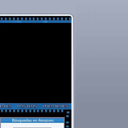
Búsquedas en Amazon: