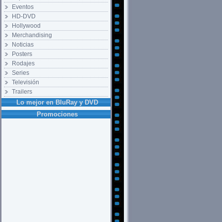
Eventos
HD-DVD
Hollywood
Merchandising
Noticias
Posters
Rodajes
Series
Televisión
Trailers
Lo mejor en BluRay y DVD
Promociones