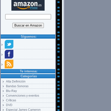
Síguenos:
Te interesa:
Categorías
Alta Definición
Bandas Sonoras
Blu-Ray
Convenciones y eventos
Críticas
DVD
Especial James Cameron