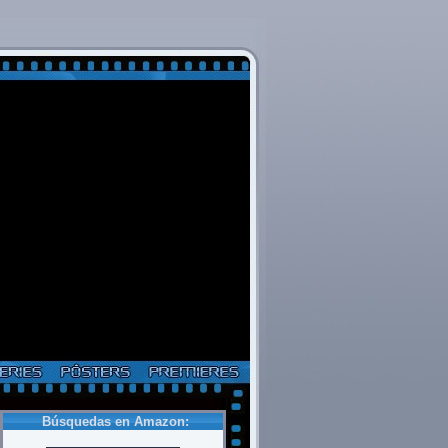
Búsquedas en Amazon: