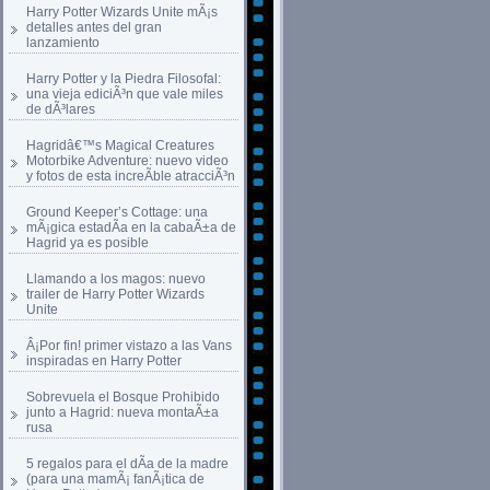
Harry Potter Wizards Unite mÃ¡s
detalles antes del gran
lanzamiento
Harry Potter y la Piedra Filosofal:
una vieja ediciÃ³n que vale miles
de dÃ³lares
Hagridâ€™s Magical Creatures
Motorbike Adventure: nuevo video
y fotos de esta increÃ­ble atracciÃ³n
Ground Keeper’s Cottage: una
mÃ¡gica estadÃ­a en la cabaÃ±a de
Hagrid ya es posible
Llamando a los magos: nuevo
trailer de Harry Potter Wizards
Unite
Â¡Por fin! primer vistazo a las Vans
inspiradas en Harry Potter
Sobrevuela el Bosque Prohibido
junto a Hagrid: nueva montaÃ±a
rusa
5 regalos para el dÃ­a de la madre
(para una mamÃ¡ fanÃ¡tica de