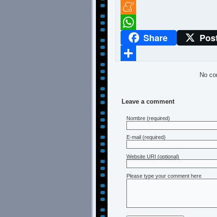
Twitter
Meneame
Share
Pos
WhatsApp
Compartir
No co
Leave a comment
Nombre
(required)
E-mail
(required)
Website URI (optional)
Please type your comment here