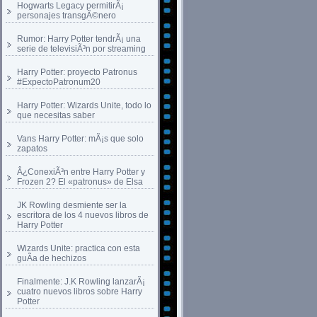
Hogwarts Legacy permitirÃ¡
personajes transgÃ©nero
Rumor: Harry Potter tendrÃ¡ una
serie de televisiÃ³n por streaming
Harry Potter: proyecto Patronus
#ExpectoPatronum20
Harry Potter: Wizards Unite, todo lo
que necesitas saber
Vans Harry Potter: mÃ¡s que solo
zapatos
Â¿ConexiÃ³n entre Harry Potter y
Frozen 2? El «patronus» de Elsa
JK Rowling desmiente ser la
escritora de los 4 nuevos libros de
Harry Potter
Wizards Unite: practica con esta
guÃ­a de hechizos
Finalmente: J.K Rowling lanzarÃ¡
cuatro nuevos libros sobre Harry
Potter