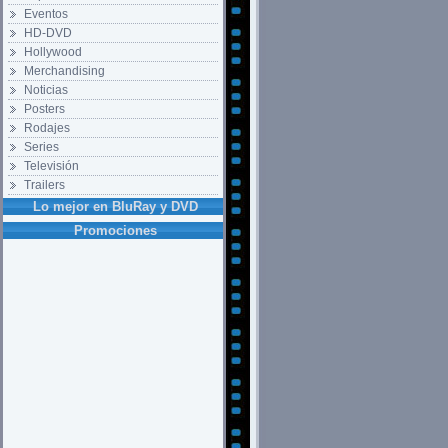
Eventos
HD-DVD
Hollywood
Merchandising
Noticias
Posters
Rodajes
Series
Televisión
Trailers
Lo mejor en BluRay y DVD
Promociones