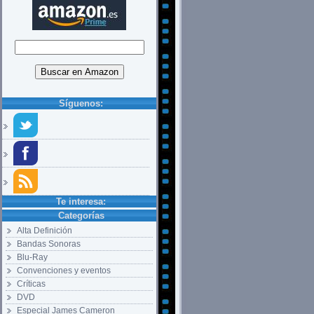
Síguenos:
Te interesa:
Categorías
Alta Definición
Bandas Sonoras
Blu-Ray
Convenciones y eventos
Críticas
DVD
Especial James Cameron