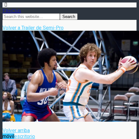
FilmClub
Volver a Trailer de Semi-Pro
Volver arriba
móvil
escritorio