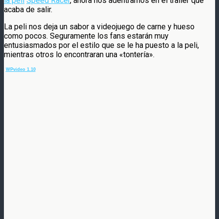
la peli
Speed Racer
, ahora nos adentramos en el trailer que
acaba de salir.
La peli nos deja un sabor a videojuego de carne y hueso
como pocos. Seguramente los fans estarán muy
entusiasmados por el estilo que se le ha puesto a la peli,
mientras otros lo encontraran una «tontería».
WPvideo 1.10