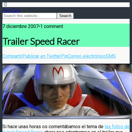
FilmClub
7 diciembre 2007•1 comment
Trailer Speed Racer
Compartir
Publicar en Twitter
Pin
Correo electrónico
SMS
Si hace unas horas os comentábamos el tema de
las fotos de