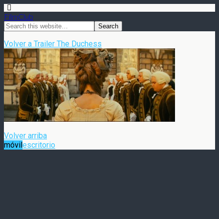
FilmClub
Volver a Trailer The Duchess
Volver arriba
móvil
escritorio