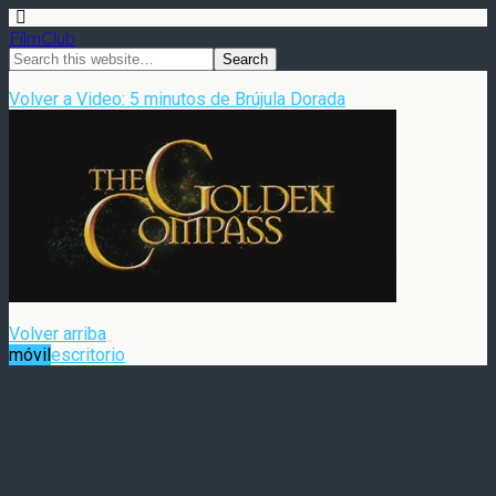
FilmClub
Volver a Video: 5 minutos de Brújula Dorada
Volver arriba
móvil
escritorio