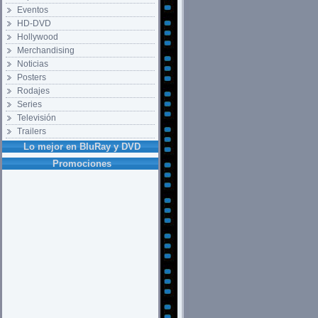
Eventos
HD-DVD
Hollywood
Merchandising
Noticias
Posters
Rodajes
Series
Televisión
Trailers
Lo mejor en BluRay y DVD
Promociones