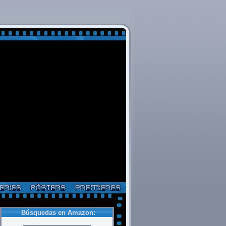
Búsquedas en Amazon: