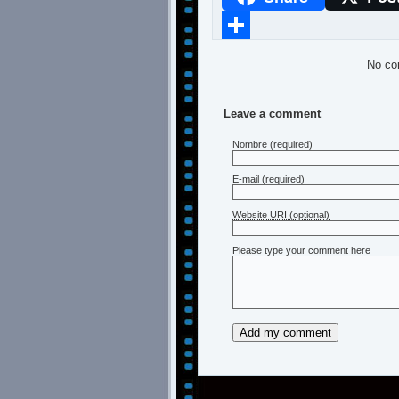
Compartir
No co
Leave a comment
Nombre
(required)
E-mail
(required)
Website URI (optional)
Please type your comment here