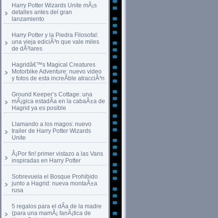
Harry Potter Wizards Unite mÃ¡s
detalles antes del gran
lanzamiento
Harry Potter y la Piedra Filosofal:
una vieja ediciÃ³n que vale miles
de dÃ³lares
Hagridâ€™s Magical Creatures
Motorbike Adventure: nuevo video
y fotos de esta increÃ­ble atracciÃ³n
Ground Keeper’s Cottage: una
mÃ¡gica estadÃ­a en la cabaÃ±a de
Hagrid ya es posible
Llamando a los magos: nuevo
trailer de Harry Potter Wizards
Unite
Â¡Por fin! primer vistazo a las Vans
inspiradas en Harry Potter
Sobrevuela el Bosque Prohibido
junto a Hagrid: nueva montaÃ±a
rusa
5 regalos para el dÃ­a de la madre
(para una mamÃ¡ fanÃ¡tica de