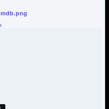
imdb.png
8
t