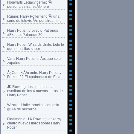
Hogwarts Legacy permitirÃ¡
personajes transgÃ©nero
Rumor: Harry Potter tendrÃ¡ una
serie de televisiÃ³n por streaming
Harry Potter: proyecto Patronus
#ExpectoPatronum20
Harry Potter: Wizards Unite, todo lo
que necesitas saber
Vans Harry Potter: mÃ¡s que solo
zapatos
Â¿ConexiÃ³n entre Harry Potter y
Frozen 2? El «patronus» de Elsa
JK Rowling desmiente ser la
escritora de los 4 nuevos libros de
Harry Potter
Wizards Unite: practica con esta
guÃ­a de hechizos
Finalmente: J.K Rowling lanzarÃ¡
cuatro nuevos libros sobre Harry
Potter