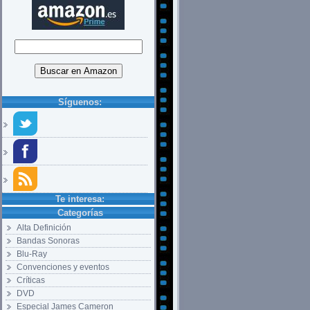
Síguenos:
Te interesa:
Categorías
Alta Definición
Bandas Sonoras
Blu-Ray
Convenciones y eventos
Críticas
DVD
Especial James Cameron