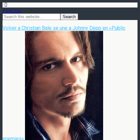
FilmClub
Volver a Christian Bale se une a Johnny Depp en «Public
enemies».