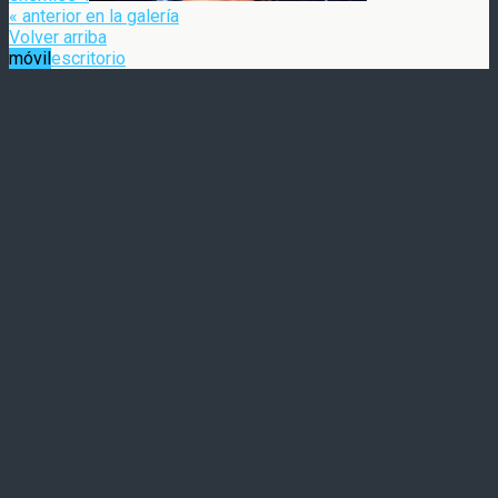
« anterior en la galería
Volver arriba
móvil
escritorio